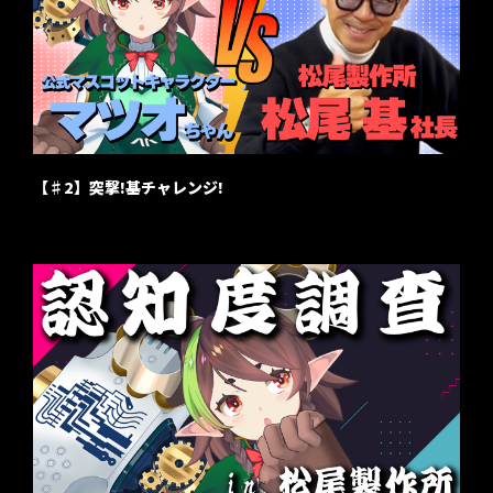
【♯2】突撃!基チャレンジ!