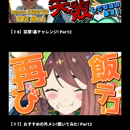
【♯6】突撃!基チャレンジ! Part2
【♯7】おすすめの外メシ!聞いてみた! Part2