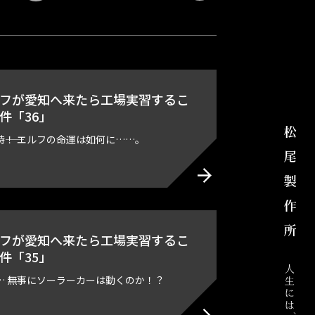
フが愛知へ来たら工場実習するこ
件「36」
――！ エルフの命運は如何に……。
フが愛知へ来たら工場実習するこ
件「35」
… 無事にソーラーカーは動くのか！？