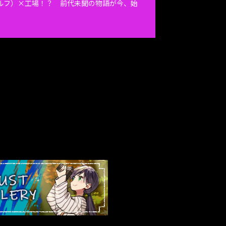
ルフ）×工場！？ 前代未聞の物語が今、始